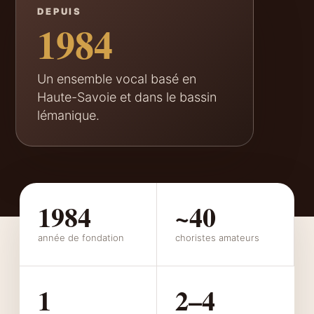
DEPUIS
1984
Un ensemble vocal basé en
Haute-Savoie et dans le bassin
lémanique.
1984
~40
année de fondation
choristes amateurs
1
2–4