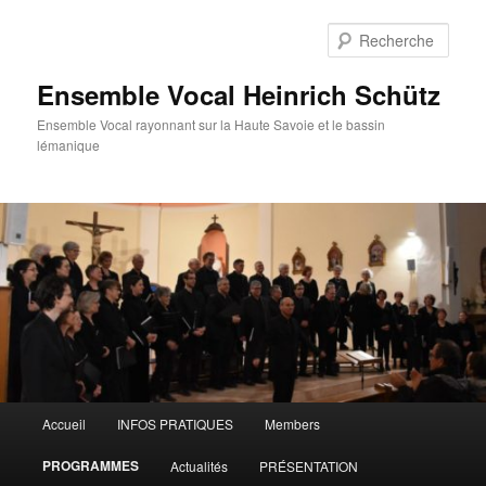
Aller
au
Rech
contenu
principal
Ensemble Vocal Heinrich Schütz
Ensemble Vocal rayonnant sur la Haute Savoie et le bassin
lémanique
Menu
Accueil
INFOS PRATIQUES
Members
principal
PROGRAMMES
Actualités
PRÉSENTATION