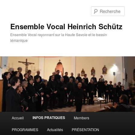
Aller
au
Rech
contenu
principal
Ensemble Vocal Heinrich Schütz
Ensemble Vocal rayonnant sur la Haute Savoie et le bassin
lémanique
Menu
INFOS PRATIQUES
Accueil
Members
principal
PROGRAMMES
Actualités
PRÉSENTATION