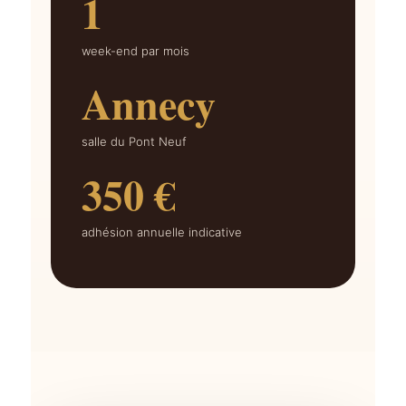
1
week-end par mois
Annecy
salle du Pont Neuf
350 €
adhésion annuelle indicative