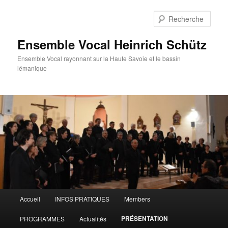
Aller
au
Rech
contenu
principal
Ensemble Vocal Heinrich Schütz
Ensemble Vocal rayonnant sur la Haute Savoie et le bassin
lémanique
Menu
Accueil
INFOS PRATIQUES
Members
principal
PRÉSENTATION
PROGRAMMES
Actualités