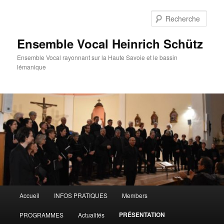
Aller
au
Rech
contenu
principal
Ensemble Vocal Heinrich Schütz
Ensemble Vocal rayonnant sur la Haute Savoie et le bassin
lémanique
Menu
Accueil
INFOS PRATIQUES
Members
principal
PRÉSENTATION
PROGRAMMES
Actualités