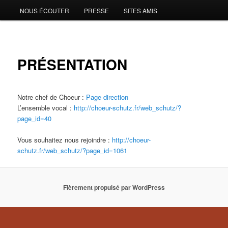
NOUS ÉCOUTER
PRESSE
SITES AMIS
PRÉSENTATION
Notre chef de Choeur :
Page direction
L’ensemble vocal :
http://choeur-schutz.fr/web_schutz/?
page_id=40
Vous souhaitez nous rejoindre :
http://choeur-
schutz.fr/web_schutz/?page_id=1061
Fièrement propulsé par WordPress