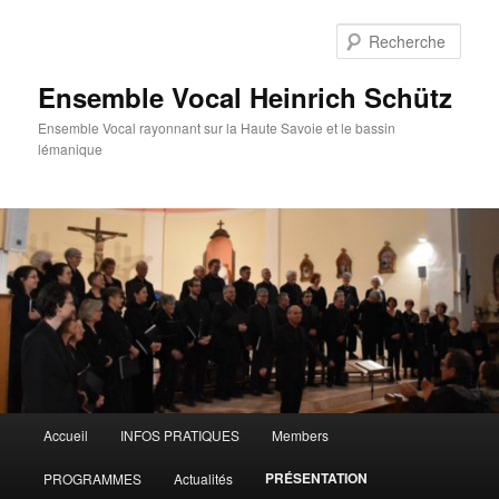
Aller
au
Rech
contenu
principal
Ensemble Vocal Heinrich Schütz
Ensemble Vocal rayonnant sur la Haute Savoie et le bassin
lémanique
Menu
Accueil
INFOS PRATIQUES
Members
principal
PRÉSENTATION
PROGRAMMES
Actualités