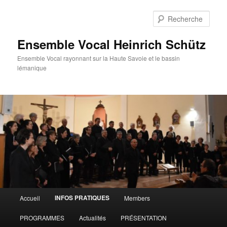
Aller
au
Rech
contenu
principal
Ensemble Vocal Heinrich Schütz
Ensemble Vocal rayonnant sur la Haute Savoie et le bassin
lémanique
Menu
INFOS PRATIQUES
Accueil
Members
principal
PROGRAMMES
Actualités
PRÉSENTATION