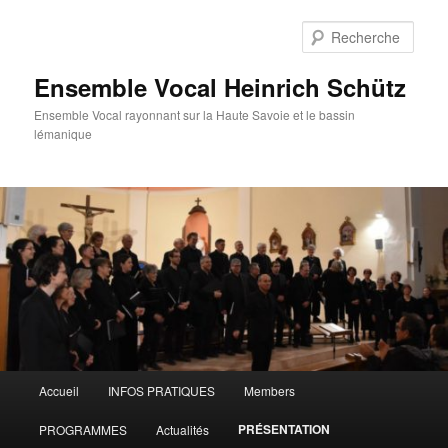
Aller
au
Rech
contenu
principal
Ensemble Vocal Heinrich Schütz
Ensemble Vocal rayonnant sur la Haute Savoie et le bassin
lémanique
Menu
Accueil
INFOS PRATIQUES
Members
principal
PRÉSENTATION
PROGRAMMES
Actualités