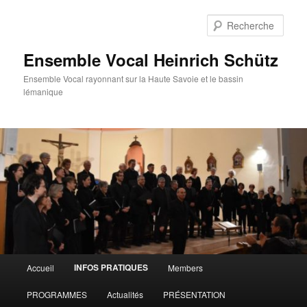
Aller
au
Rech
contenu
principal
Ensemble Vocal Heinrich Schütz
Ensemble Vocal rayonnant sur la Haute Savoie et le bassin
lémanique
Menu
INFOS PRATIQUES
Accueil
Members
principal
PROGRAMMES
Actualités
PRÉSENTATION