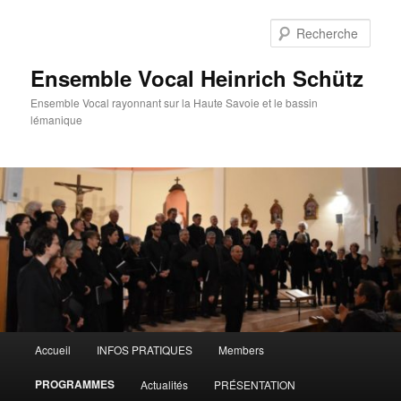
Aller
au
Rech
contenu
principal
Ensemble Vocal Heinrich Schütz
Ensemble Vocal rayonnant sur la Haute Savoie et le bassin
lémanique
Menu
Accueil
INFOS PRATIQUES
Members
principal
PROGRAMMES
Actualités
PRÉSENTATION