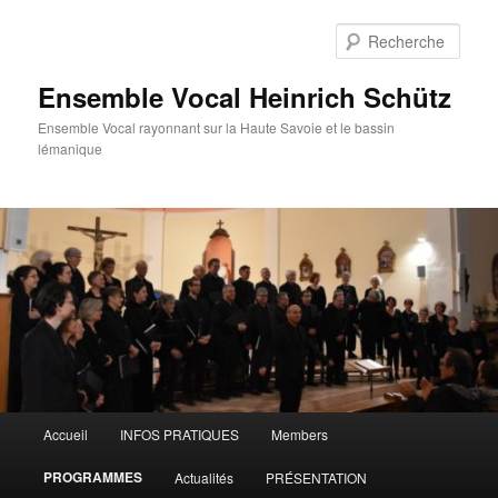
Aller
au
Rech
contenu
principal
Ensemble Vocal Heinrich Schütz
Ensemble Vocal rayonnant sur la Haute Savoie et le bassin
lémanique
Menu
Accueil
INFOS PRATIQUES
Members
principal
PROGRAMMES
Actualités
PRÉSENTATION