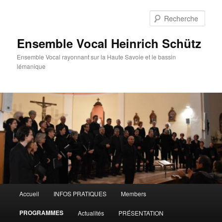
Aller
au
Rech
contenu
principal
Ensemble Vocal Heinrich Schütz
Ensemble Vocal rayonnant sur la Haute Savoie et le bassin
lémanique
Menu
Accueil
INFOS PRATIQUES
Members
principal
PROGRAMMES
Actualités
PRÉSENTATION