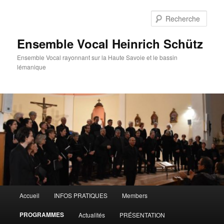
Aller
au
Rech
contenu
principal
Ensemble Vocal Heinrich Schütz
Ensemble Vocal rayonnant sur la Haute Savoie et le bassin
lémanique
Menu
Accueil
INFOS PRATIQUES
Members
principal
PROGRAMMES
Actualités
PRÉSENTATION