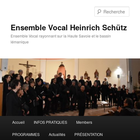
Aller
au
Rech
contenu
principal
Ensemble Vocal Heinrich Schütz
Ensemble Vocal rayonnant sur la Haute Savoie et le bassin
lémanique
Menu
Accueil
INFOS PRATIQUES
Members
principal
PROGRAMMES
Actualités
PRÉSENTATION