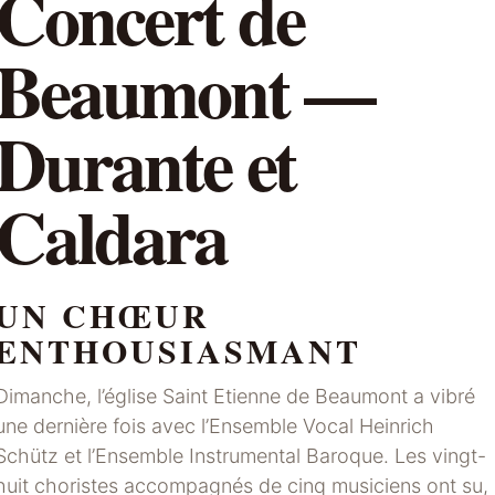
Concert de
Beaumont —
Durante et
Caldara
UN CHŒUR
ENTHOUSIASMANT
Dimanche, l’église Saint Etienne de Beaumont a vibré
une dernière fois avec l’Ensemble Vocal Heinrich
Schütz et l’Ensemble Instrumental Baroque. Les vingt-
huit choristes accompagnés de cinq musiciens ont su,