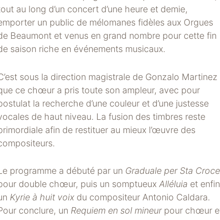
tout au long d’un concert d’une heure et demie,
emporter un public de mélomanes fidèles aux Orgues
de Beaumont et venus en grand nombre pour cette fin
de saison riche en événements musicaux.
C’est sous la direction magistrale de Gonzalo Martinez
que ce chœur a pris toute son ampleur, avec pour
postulat la recherche d’une couleur et d’une justesse
vocales de haut niveau. La fusion des timbres reste
primordiale afin de restituer au mieux l’œuvre des
compositeurs.
Le programme a débuté par un
Graduale per Sta Croce
pour double chœur, puis un somptueux
Alléluia
et enfin
un
Kyrie à huit voix
du compositeur Antonio Caldara.
Pour conclure, un
Requiem en sol mineur
pour chœur e