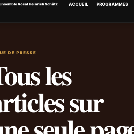
ACCUEIL
PROGRAMMES
Ensemble Vocal Heinrich Schütz
UE DE PRESSE
ous les
rticles sur
une seule pag