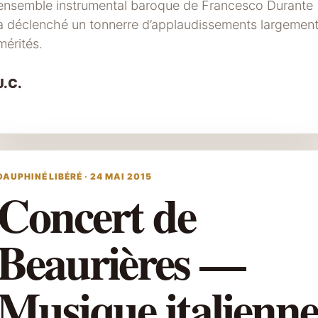
ensemble instrumental baroque de Francesco Durante
a déclenché un tonnerre d’applaudissements largemen
mérités.
J.C.
DAUPHINÉ LIBÉRÉ · 24 MAI 2015
Concert de
Beaurières —
Musique italienn