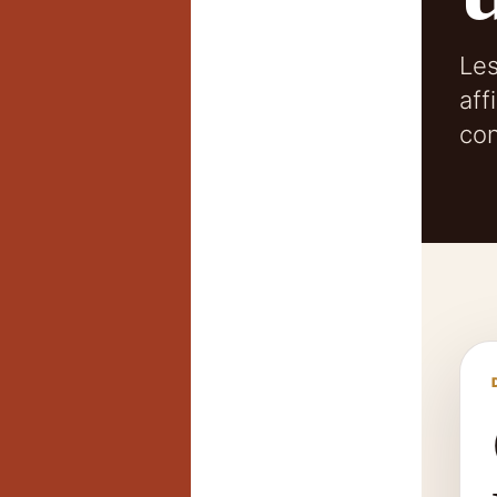
Les
aff
con