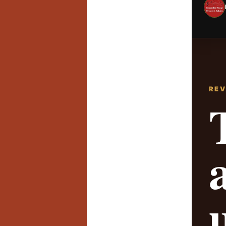
REV
T
a