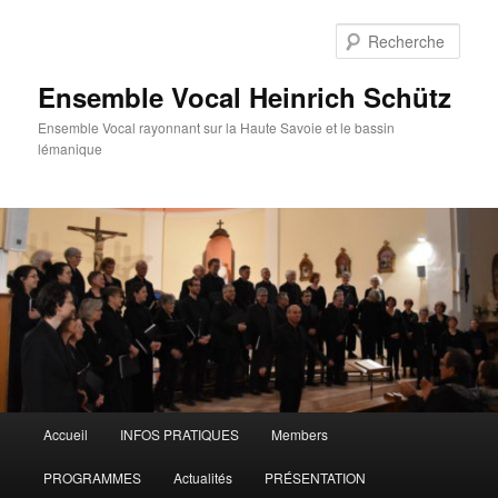
Aller
au
Rech
contenu
principal
Ensemble Vocal Heinrich Schütz
Ensemble Vocal rayonnant sur la Haute Savoie et le bassin
lémanique
Menu
Accueil
INFOS PRATIQUES
Members
principal
PROGRAMMES
Actualités
PRÉSENTATION