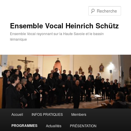
Aller
au
Rech
contenu
principal
Ensemble Vocal Heinrich Schütz
Ensemble Vocal rayonnant sur la Haute Savoie et le bassin
lémanique
Menu
Accueil
INFOS PRATIQUES
Members
principal
PROGRAMMES
Actualités
PRÉSENTATION