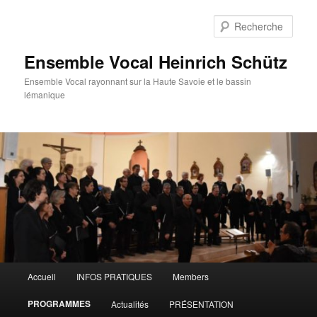
Aller
au
Rech
contenu
principal
Ensemble Vocal Heinrich Schütz
Ensemble Vocal rayonnant sur la Haute Savoie et le bassin
lémanique
Menu
Accueil
INFOS PRATIQUES
Members
principal
PROGRAMMES
Actualités
PRÉSENTATION